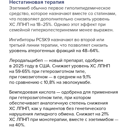
Нестатиновая терапия
Эзетимиб обычно первое гиполипидемическое
средство, которое назначают вместе со статинами,
что позволяет дополнительно снизить уровень
ХС ЛПНП на 18–25%. Однако этот эффект при
семейной гиперхолестеринемии менее выражен.
Ингибиторы PCSK9 назначают во второй или
третьей линии терапии, что позволяет снизить
уровень атерогенных фракций на 48–64%.
Леродальцибеп
—
новый препарат, одобрен
в 2025 году в США. Снижает уровень ХС ЛПНП
на 59-65% при гетерозиготном типе,
при гомозиготном
—
в среднем на 9,1%
по сравнению с 10,8% на эволокумабе.
Бемпедоевая кислота — одобрена для применения
при гетерозиготном типе, при котором
обеспечивает аналогичную степень снижения
ХС ЛПНП, как у пациентов без генетического
нарушения липидного обмена. Снижает на 21%
ХС ЛПНП при монотерапии, вместе с эзетимибом
—
на 40%.