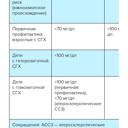
риск
(южноазиатское
происхождение)
Первичная
<70 мг/дл
<100 мг/
профилактика:
дл
взрослые с СГХ
Дети
<100 мг/дл
с гетерозиготной
СГХ
Дети
<100 мг/дл
с гомозиготной
(первичная
СГХ
профилактика),
<70 мг/дл
(атеросклеротические
ССЗ)
Сокращения: АССЗ — атеросклеротические