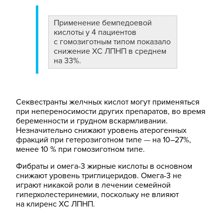
Применение бемпедоевой
кислоты у 4 пациентов
с гомозиготным типом показало
снижение ХС ЛПНП в среднем
на 33%.
Секвестранты желчных кислот могут применяться
при непереносимости других препаратов, во время
беременности и грудном вскармливании.
Незначительно снижают уровень атерогенных
фракций при гетерозиготном типе
—
на 10–27%,
менее 10 % при гомозиготном типе.
Фибраты и омега-3 жирные кислоты в основном
снижают уровень триглицеридов. Омега-3 не
играют никакой роли в лечении семейной
гиперхолестеринемии, поскольку не влияют
на клиренс ХС ЛПНП.