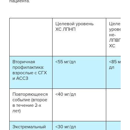
пациента.
Целевой уровень
Целевой
ХС ЛПНП
уровень
не-
ЛПВП-
ХС
Вторичная
<55 мг/дл
<85 мг/
профилактика:
дл
взрослые с СГХ
и АССЗ
Повторяющееся
<40 мг/дл
событие (второе
в течение 2-х
лет)
Экстремальный
<30 мг/дл