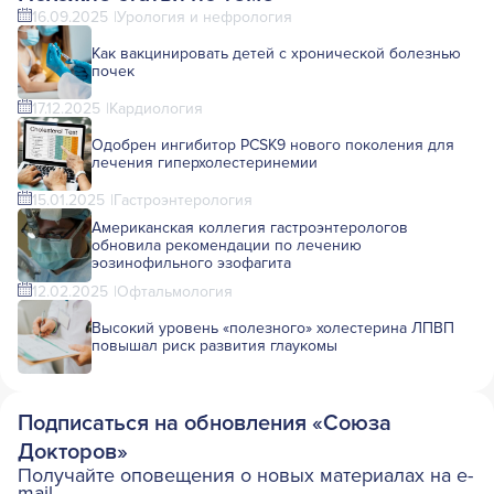
16.09.2025
Урология и нефрология
Как вакцинировать детей с хронической болезнью
почек
17.12.2025
Кардиология
Одобрен ингибитор PCSK9 нового поколения для
лечения гиперхолестеринемии
15.01.2025
Гастроэнтерология
Американская коллегия гастроэнтерологов
обновила рекомендации по лечению
эозинофильного эзофагита
12.02.2025
Офтальмология
Высокий уровень «полезного» холестерина ЛПВП
повышал риск развития глаукомы
Подписаться на обновления «Союза
Докторов»
Получайте оповещения о новых материалах на e-
mail