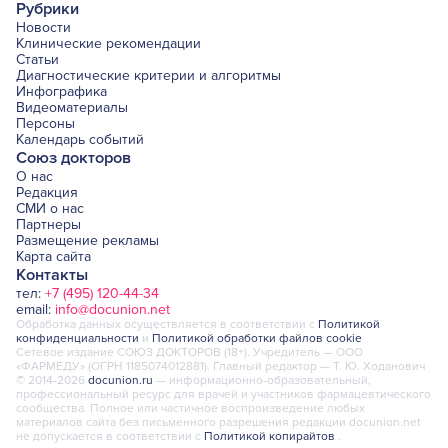
Рубрики
Новости
Клинические рекомендации
Статьи
Диагностические критерии и алгоритмы
Инфографика
Видеоматериалы
Персоны
Календарь событий
Союз докторов
О нас
Редакция
СМИ о нас
Партнеры
Размещение рекламы
Карта сайта
Контакты
тел:
+7 (495) 120-44-34
email:
info@docunion.net
Обработка данных осуществляется в соответствии с
Политикой
конфиденциальности
и
Политикой обработки файлов cookie
Сетевое издание СОЮЗ ДОКТОРОВ (18+). Учредитель — ООО
«ФАРМЕДУ» (ОГРН 1185074012881). Главный редактор — Т. Ю. Ходанович
© 2014-2026
docunion.ru
— информационно-образовательный,
профессиональный ресурс для врачей и участников фармацевтического
сообщества. Полное или частичное воспроизведение любых
материалов сайта без письменного разрешения редакции docunion.net
не допускается в соответствии с
Политикой копирайтов
.