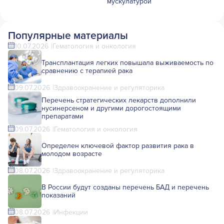
мускулатурой
Популярные материалы
10.07.2026
Гематология и онкология
Трансплантация легких повышала выживаемость по
сравнению с терапией рака
09.07.2026
Здравоохранение и регуляторика
Перечень стратегических лекарств дополнили
нусинерсеном и другими дорогостоящими
препаратами
09.07.2026
Гематология и онкология
Определен ключевой фактор развития рака в
молодом возрасте
08.07.2026
Здравоохранение и регуляторика
В России будут созданы перечень БАД и перечень
показаний
08.07.2026
Инфекции